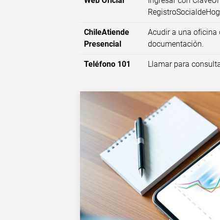
Web Oficial
Ingresar con ClaveÚn
RegistroSocialdeHog
ChileAtiende
Acudir a una oficina 
Presencial
documentación.
Teléfono 101
Llamar para consulta