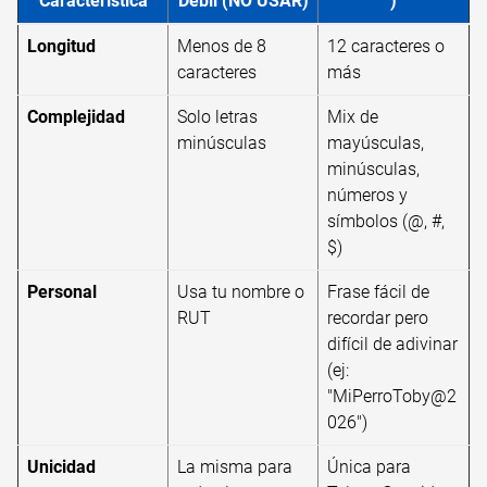
Característica
Débil (NO USAR)
)
Longitud
Menos de 8
12 caracteres o
caracteres
más
Complejidad
Solo letras
Mix de
minúsculas
mayúsculas,
minúsculas,
números y
símbolos (@, #,
$)
Personal
Usa tu nombre o
Frase fácil de
RUT
recordar pero
difícil de adivinar
(ej:
"MiPerroToby@2
026")
Unicidad
La misma para
Única para