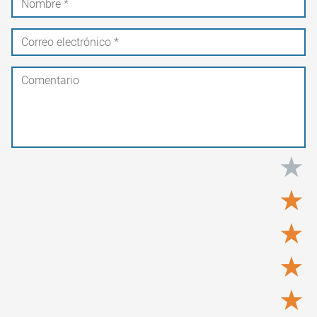
★
★
★
★
★