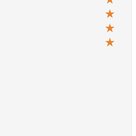
★
★
★