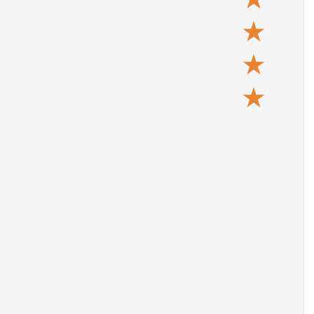
★
★
★