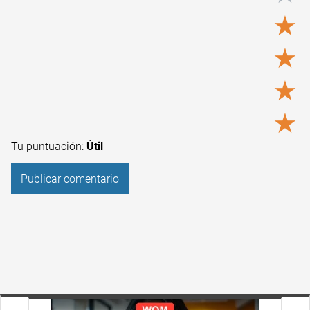
★
★
★
★
Tu puntuación:
Útil