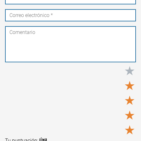
★
★
★
★
★
Tu puntuación:
Útil