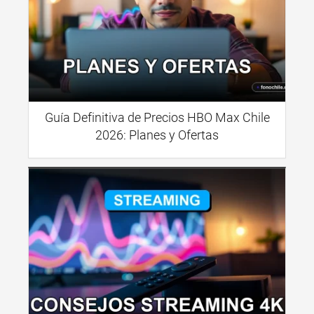
Guía Definitiva de Precios HBO Max Chile
2026: Planes y Ofertas