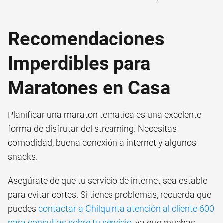
Recomendaciones
Imperdibles para
Maratones en Casa
Planificar una maratón temática es una excelente
forma de disfrutar del streaming. Necesitas
comodidad, buena conexión a internet y algunos
snacks.
Asegúrate de que tu servicio de internet sea estable
para evitar cortes. Si tienes problemas, recuerda que
puedes
contactar a Chilquinta atención al cliente 600
para consultas sobre tu servicio
, ya que muchas