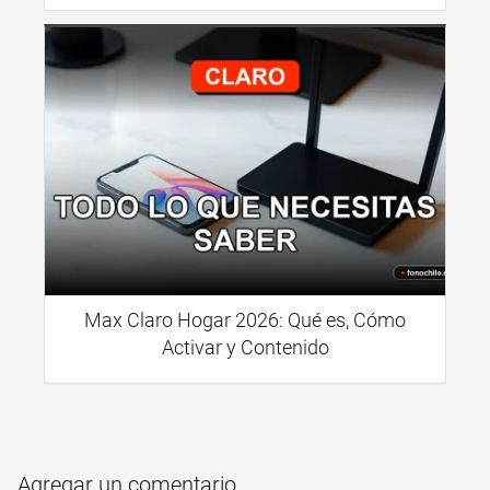
Max Claro Hogar 2026: Qué es, Cómo
Activar y Contenido
Agregar un comentario