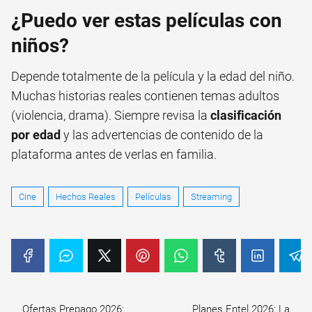
¿Puedo ver estas películas con
niños?
Depende totalmente de la película y la edad del niño.
Muchas historias reales contienen temas adultos
(violencia, drama). Siempre revisa la
clasificación
por edad
y las advertencias de contenido de la
plataforma antes de verlas en familia.
Cine
Hechos Reales
Películas
Streaming
Ofertas Prepago 2026:
Planes Entel 2026: La