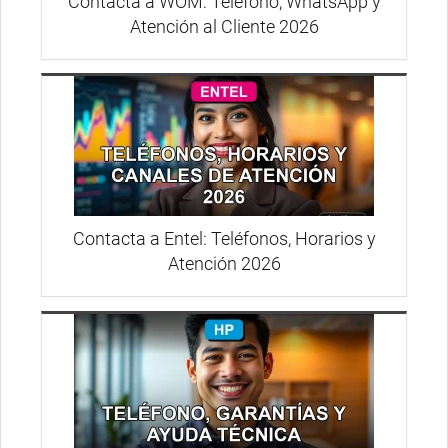
Contacta a WOM: Teléfono, WhatsApp y
Atención al Cliente 2026
Contacta a Entel: Teléfonos, Horarios y
Atención 2026