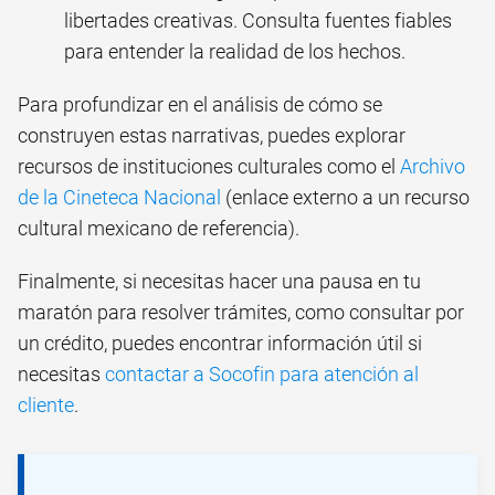
libertades creativas. Consulta fuentes fiables
para entender la realidad de los hechos.
Para profundizar en el análisis de cómo se
construyen estas narrativas, puedes explorar
recursos de instituciones culturales como el
Archivo
de la Cineteca Nacional
(enlace externo a un recurso
cultural mexicano de referencia).
Finalmente, si necesitas hacer una pausa en tu
maratón para resolver trámites, como consultar por
un crédito, puedes encontrar información útil si
necesitas
contactar a Socofin para atención al
cliente
.