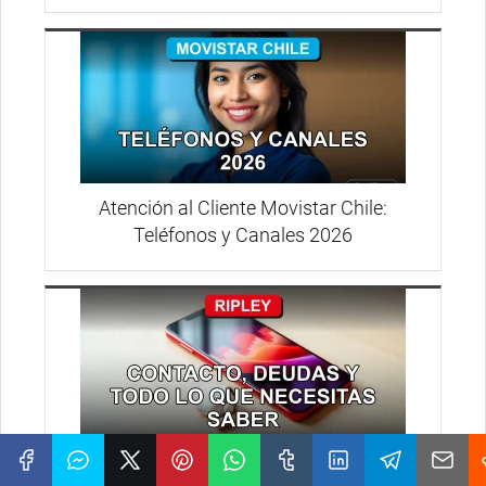
Atención al Cliente Movistar Chile:
Teléfonos y Canales 2026
Teléfono de Ripley: Contacto y Deudas en