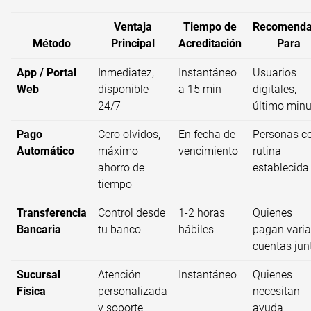
Ventaja
Tiempo de
Recomend
Método
Principal
Acreditación
Para
App / Portal
Inmediatez,
Instantáneo
Usuarios
Web
disponible
a 15 min
digitales,
24/7
último minu
Pago
Cero olvidos,
En fecha de
Personas c
Automático
máximo
vencimiento
rutina
ahorro de
establecida
tiempo
Transferencia
Control desde
1-2 horas
Quienes
Bancaria
tu banco
hábiles
pagan vari
cuentas jun
Sucursal
Atención
Instantáneo
Quienes
Física
personalizada
necesitan
y soporte
ayuda