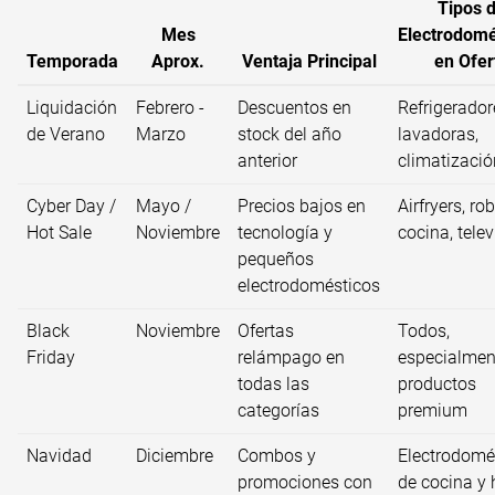
Tipos 
Mes
Electrodomé
Temporada
Aprox.
Ventaja Principal
en Ofer
Liquidación
Febrero -
Descuentos en
Refrigerador
de Verano
Marzo
stock del año
lavadoras,
anterior
climatizació
Cyber Day /
Mayo /
Precios bajos en
Airfryers, ro
Hot Sale
Noviembre
tecnología y
cocina, tele
pequeños
electrodomésticos
Black
Noviembre
Ofertas
Todos,
Friday
relámpago en
especialmen
todas las
productos
categorías
premium
Navidad
Diciembre
Combos y
Electrodomé
promociones con
de cocina y