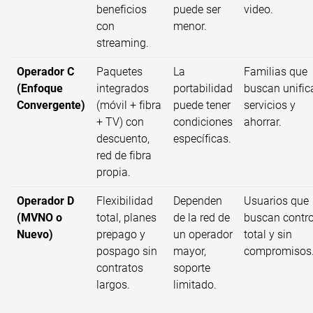
beneficios
puede ser
video.
con
menor.
streaming.
Operador C
Paquetes
La
Familias que
(Enfoque
integrados
portabilidad
buscan unific
Convergente)
(móvil + fibra
puede tener
servicios y
+ TV) con
condiciones
ahorrar.
descuento,
específicas.
red de fibra
propia.
Operador D
Flexibilidad
Dependen
Usuarios que
(MVNO o
total, planes
de la red de
buscan contro
Nuevo)
prepago y
un operador
total y sin
pospago sin
mayor,
compromisos
contratos
soporte
largos.
limitado.