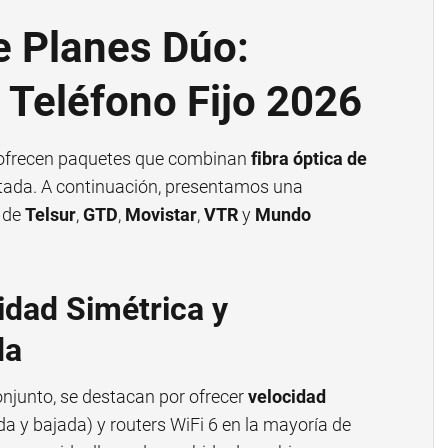
e Planes Dúo:
y Teléfono Fijo 2026
e ofrecen paquetes que combinan
fibra óptica de
mitada. A continuación, presentamos una
s de
Telsur
,
GTD
,
Movistar
,
VTR
y
Mundo
idad Simétrica y
da
njunto, se destacan por ofrecer
velocidad
 y bajada) y routers WiFi 6 en la mayoría de