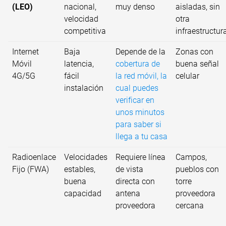
(LEO)
nacional,
muy denso
aisladas, sin
velocidad
otra
competitiva
infraestructur
Internet
Baja
Depende de la
Zonas con
Móvil
latencia,
cobertura de
buena señal
4G/5G
fácil
la red móvil, la
celular
instalación
cual puedes
verificar en
unos minutos
para saber si
llega a tu casa
Radioenlace
Velocidades
Requiere línea
Campos,
Fijo (FWA)
estables,
de vista
pueblos con
buena
directa con
torre
capacidad
antena
proveedora
proveedora
cercana