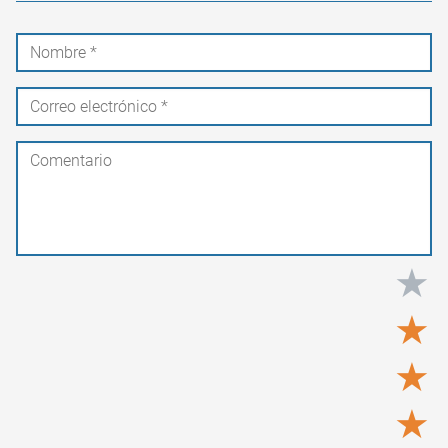
★
★
★
★