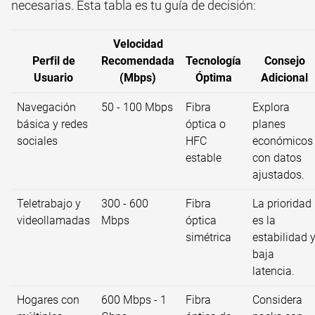
necesarias. Esta tabla es tu guía de decisión:
Velocidad
Perfil de
Recomendada
Tecnología
Consejo
Usuario
(Mbps)
Óptima
Adicional
Navegación
50 - 100 Mbps
Fibra
Explora
básica y redes
óptica o
planes
sociales
HFC
económicos
estable
con datos
ajustados.
Teletrabajo y
300 - 600
Fibra
La prioridad
videollamadas
Mbps
óptica
es la
simétrica
estabilidad 
baja
latencia.
Hogares con
600 Mbps - 1
Fibra
Considera