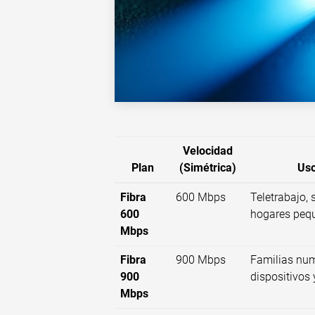
Velocidad
Plan
(Simétrica)
Us
Fibra
600 Mbps
Teletrabajo,
600
hogares peq
Mbps
Fibra
900 Mbps
Familias num
900
dispositivos
Mbps