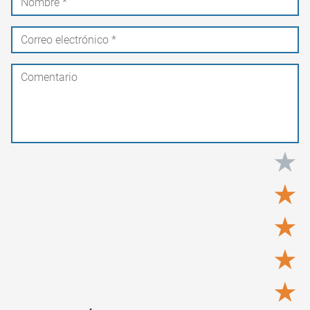
★
★
★
★
★