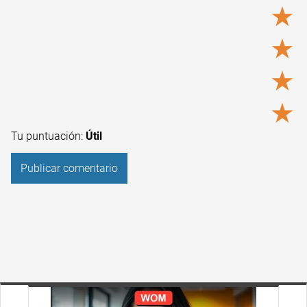
★
★
★
★
Tu puntuación:
Útil