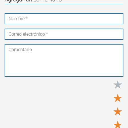
★
★
★
★