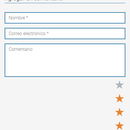
★
★
★
★