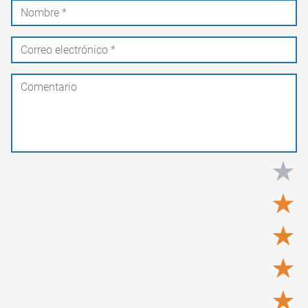
★
★
★
★
★