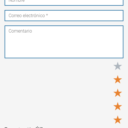
★
★
★
★
★