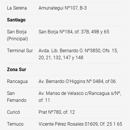
La Serena
Amunategui Nº107, B-3
Santiago
San Borja
San Borja Nº184, of. 37B, 49B y 65
(Principal)
Terminal Sur
Avda. Lib. Bernardo O. Nº3850, Ofs. 15,
20, 21, 132, 147 y 148
Zona Sur
Rancagua
Av. Bernardo O’Higgins Nº 0484, of 06
San
Av. Manso de Velasco c/Rancagua s/Nº,
Fernando
of. 11
Curicó
Prat Nº780, of. 12
Temuco
Vicente Pérez Rosales 01609, Of. 25 1 65