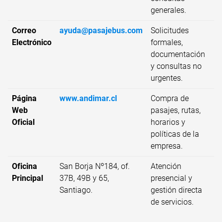
generales.
Correo
ayuda@pasajebus.com
Solicitudes
Electrónico
formales,
documentación
y consultas no
urgentes.
Página
www.andimar.cl
Compra de
Web
pasajes, rutas,
Oficial
horarios y
políticas de la
empresa.
Oficina
San Borja Nº184, of.
Atención
Principal
37B, 49B y 65,
presencial y
Santiago.
gestión directa
de servicios.