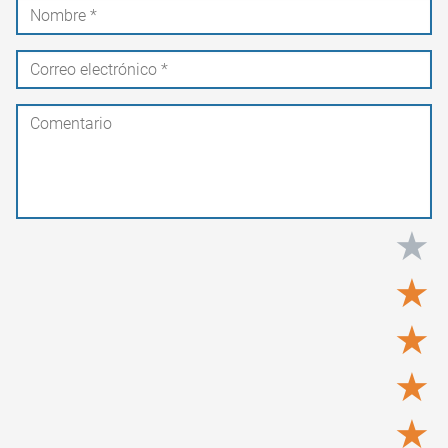
★
★
★
★
★