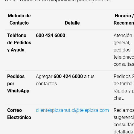
Método de
Horario 
Contacto
Detalle
Recomen
Teléfono
600 424 6000
Atención
de Pedidos
general,
y Ayuda
pedidos
telefónic
consultas
Pedidos
Agregar
600 424 6000
a tus
Pedidos 
por
contactos
de forma
WhatsApp
rápida y 
chat.
Correo
clientespizzahut.cl@telepizza.com
Reclamos
Electrónico
sugerenci
consulta
detallada