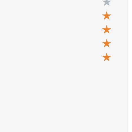
★
★
★
★
★