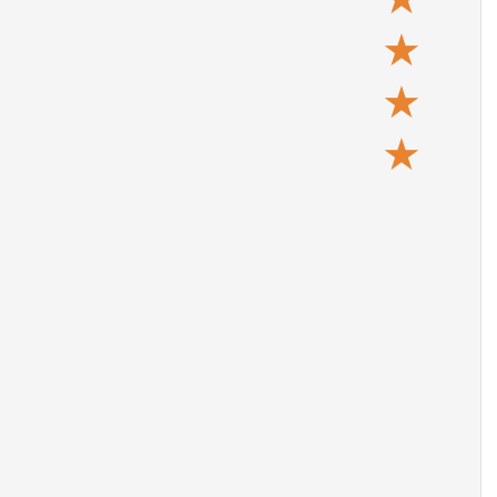
★
★
★