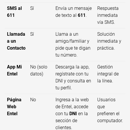
SMS al
Sí
Envía un mensaje
Respuesta
611
de texto al
611
.
inmediata
vía SMS.
Llamada
Sí
Llama a un
Solución
a un
amigo/familiar y
inmediata y
Contacto
pide que te digan
práctica.
tu número.
App Mi
No (solo
Descarga la app,
Gestión
Entel
datos)
regístrate con tu
integral de
DNI y consulta en
la línea.
tu perfil.
Página
No
Ingresa a la web
Usuarios
Web
de Entel, accede
que
Entel
con tu
DNI
en la
prefieren el
sección de
computador.
clientes.