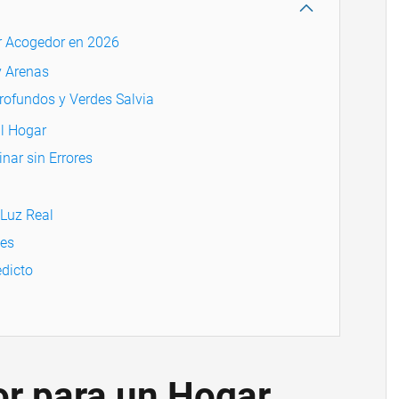
r Acogedor en 2026
y Arenas
rofundos y Verdes Salvia
al Hogar
nar sin Errores
 Luz Real
les
dicto
or para un Hogar