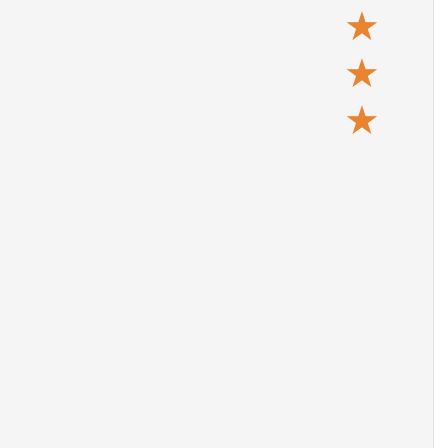
★
★
★