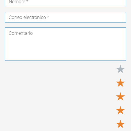
★
★
★
★
★