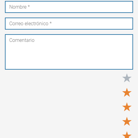
★
★
★
★
★