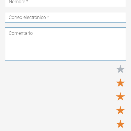
★
★
★
★
★