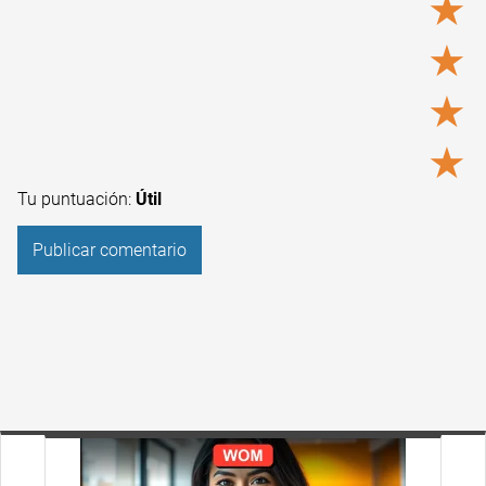
★
★
★
★
Tu puntuación:
Útil