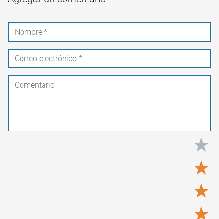
★
★
★
★