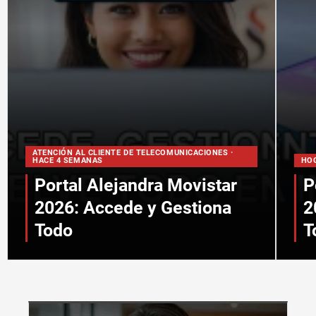
ATENCIÓN AL CLIENTE DE TELECOMUNICACIONES ·
HACE 4 SEMANAS
HOG
Portal Alejandra Movistar
P
2026: Accede y Gestiona
2
Todo
T