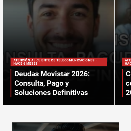
ATENCIÓN AL CLIENTE DE TELECOMUNICACIONES ·
ATE
HACE 6 MESES
HAC
Deudas Movistar 2026:
C
Consulta, Pago y
c
Soluciones Definitivas
2